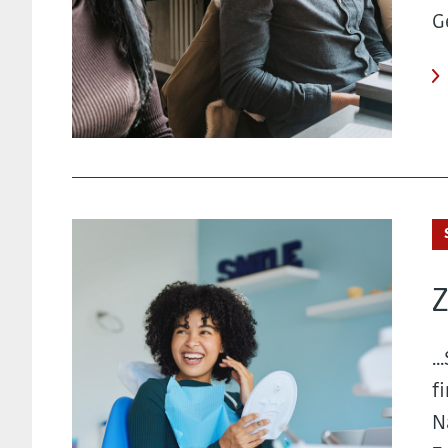
G
.
f
N