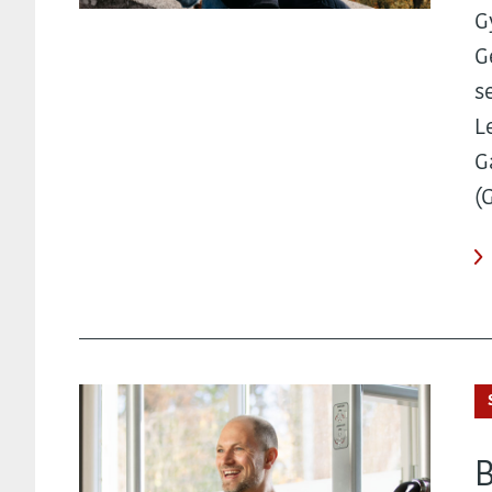
G
G
s
L
G
(