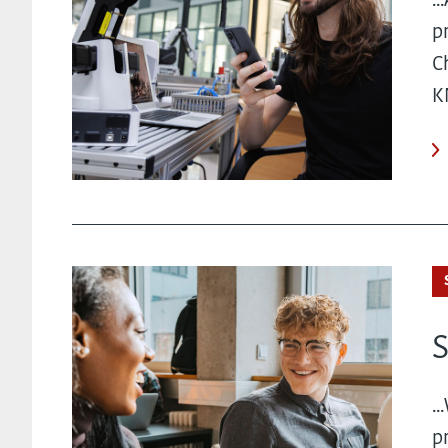
.
p
C
K
S
.
p