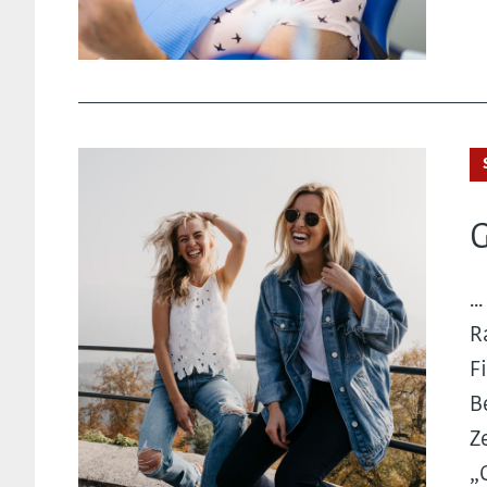
G
.
R
F
B
Z
„