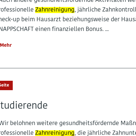
..Auch andere gesundheitsfördernde Aktivitäten w
rofessionelle
Zahnreinigung
, jährliche Zahnkontro
heck-up beim Hausarzt beziehungsweise der Hausär
NAPPSCHAFT einen finanziellen Bonus. ...
Mehr
Seite
tudierende
..Wir belohnen weitere gesundheitsfördernde Maß
rofessionelle
Zahnreinigung
, die jährliche Zahnu