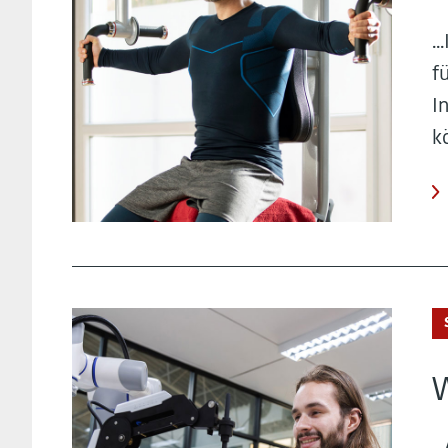
.
f
I
k