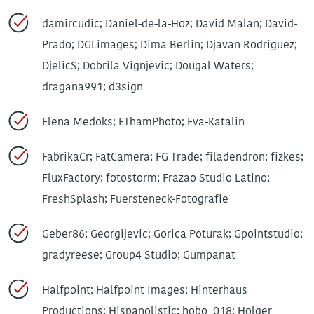
damircudic; Daniel-de-la-Hoz; David Malan; David-
Prado; DGLimages; Dima Berlin; Djavan Rodriguez;
DjelicS; Dobrila Vignjevic; Dougal Waters;
dragana991; d3sign
Elena Medoks; EThamPhoto; Eva-Katalin
FabrikaCr; FatCamera; FG Trade; filadendron; fizkes;
FluxFactory; fotostorm; Frazao Studio Latino;
FreshSplash; Fuersteneck-Fotografie
Geber86; Georgijevic; Gorica Poturak; Gpointstudio;
gradyreese; Group4 Studio; Gumpanat
Halfpoint; Halfpoint Images; Hinterhaus
Productions; Hispanolistic; hobo_018; Holger