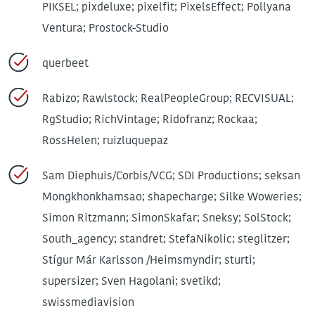
PIKSEL; pixdeluxe; pixelfit; PixelsEffect; Pollyana
Ventura; Prostock-Studio
querbeet
Rabizo; Rawlstock; RealPeopleGroup; RECVISUAL;
RgStudio; RichVintage; Ridofranz; Rockaa;
RossHelen; ruizluquepaz
Sam Diephuis/Corbis/VCG; SDI Productions; seksan
Mongkhonkhamsao; shapecharge; Silke Woweries;
Simon Ritzmann; SimonSkafar; Sneksy; SolStock;
South_agency; standret; StefaNikolic; steglitzer;
Stígur Már Karlsson /Heimsmyndir; sturti;
supersizer; Sven Hagolani; svetikd;
swissmediavision