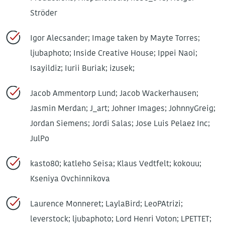
Ströder
Igor Alecsander; Image taken by Mayte Torres;
ljubaphoto; Inside Creative House; Ippei Naoi;
Isayildiz; Iurii Buriak; izusek;
Jacob Ammentorp Lund; Jacob Wackerhausen;
Jasmin Merdan; J_art; Johner Images; JohnnyGreig;
Jordan Siemens; Jordi Salas; Jose Luis Pelaez Inc;
JulPo
kasto80; katleho Seisa; Klaus Vedtfelt; kokouu;
Kseniya Ovchinnikova
Laurence Monneret; LaylaBird; LeoPAtrizi;
leverstock; ljubaphoto; Lord Henri Voton; LPETTET;