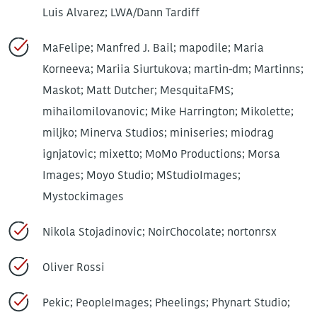
Luis Alvarez; LWA/Dann Tardiff
MaFelipe; Manfred J. Bail; mapodile; Maria
Korneeva; Mariia Siurtukova; martin-dm; Martinns;
Maskot; Matt Dutcher; MesquitaFMS;
mihailomilovanovic; Mike Harrington; Mikolette;
miljko; Minerva Studios; miniseries; miodrag
ignjatovic; mixetto; MoMo Productions; Morsa
Images; Moyo Studio; MStudioImages;
Mystockimages
Nikola Stojadinovic; NoirChocolate; nortonrsx
Oliver Rossi
Pekic; PeopleImages; Pheelings; Phynart Studio;