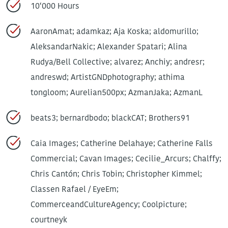
10‘000 Hours
AaronAmat; adamkaz; Aja Koska; aldomurillo;
AleksandarNakic; Alexander Spatari; Alina
Rudya/Bell Collective; alvarez; Anchiy; andresr;
andreswd; ArtistGNDphotography; athima
tongloom; Aurelian500px; AzmanJaka; AzmanL
beats3; bernardbodo; blackCAT; Brothers91
Caia Images; Catherine Delahaye; Catherine Falls
Commercial; Cavan Images; Cecilie_Arcurs; Chalffy;
Chris Cantón; Chris Tobin; Christopher Kimmel;
Classen Rafael / EyeEm;
CommerceandCultureAgency; Coolpicture;
courtneyk