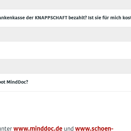
nkenkasse der KNAPPSCHAFT bezahlt? Ist sie für mich kos
bot MindDoc?
unter
www.minddoc.de
und
www.schoen-