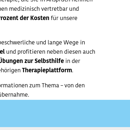
herapie, die Sie in Anspruch nehmen
nen medizinisch vertretbar und
rozent der Kosten
für unsere
e beschwerliche und lange Wege in
el
und profitieren neben diesen auch
Übungen zur Selbsthilfe
in der
ehörigen
Therapieplattform
.
nformationen zum Thema – von den
nübernahme.