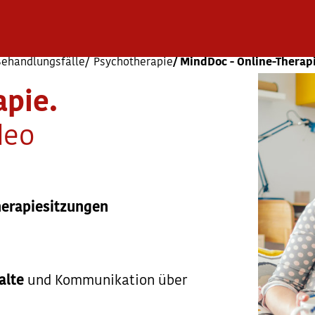
Behandlungsfälle
Psychotherapie
MindDoc - Online-Therap
apie.
deo
herapiesitzungen
alte
und Kommunikation über