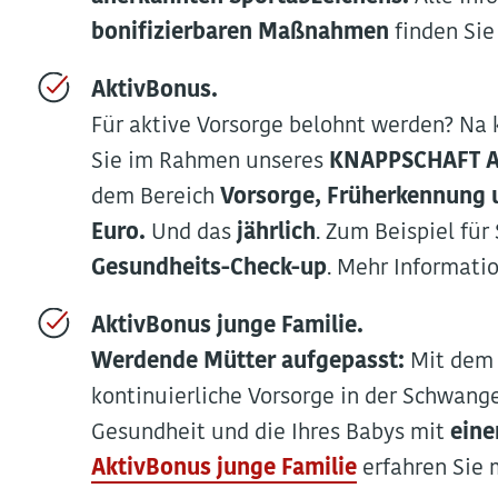
bonifizierbaren Maßnahmen
finden Sie
AktivBonus.
Für aktive Vorsorge belohnt werden? Na k
Sie im Rahmen unseres
KNAPPSCHAFT A
dem Bereich
Vorsorge, Früherkennung
Euro.
Und das
jährlich
. Zum Beispiel fü
Gesundheits-Check-up
. Mehr Informati
AktivBonus junge Familie.
Werdende Mütter aufgepasst:
Mit dem
kontinuierliche Vorsorge in der Schwang
Gesundheit und die Ihres Babys mit
eine
AktivBonus junge Familie
erfahren Sie