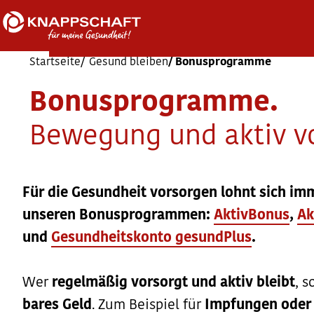
Startseite
Gesund bleiben
Bonusprogramme
Bonusprogramme.
Bewegung und aktiv vo
Für die Gesundheit vorsorgen lohnt sich imm
unseren Bonusprogrammen:
AktivBonus
,
Ak
und
Gesundheitskonto gesundPlus
.
Wer
regelmäßig vorsorgt und aktiv bleibt
, 
bares Geld
.
Zum Beispiel für
Impfungen oder