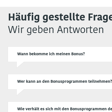
Häufig gestellte Fra
Wir geben Antworten
Wann bekomme ich meinen Bonus?
Wer kann an den Bonusprogrammen teilnehmen?
Wie verhält es sich mit den Bonusprogrammen d