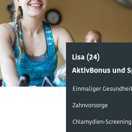
Lisa (24)
AktivBonus und 
Einmaliger Gesundhei
Zahnvorsorge
Chlamydien-Screening