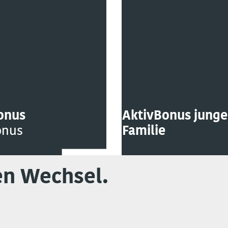
onus
AktivBonus junge
onus
Familie
en Wechsel.