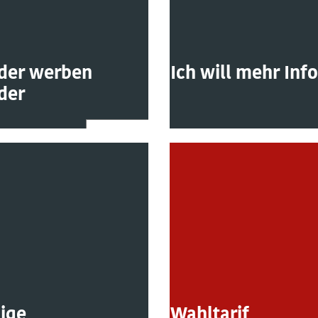
eder werben
Ich will mehr Inf
der
lige
Wahltarif