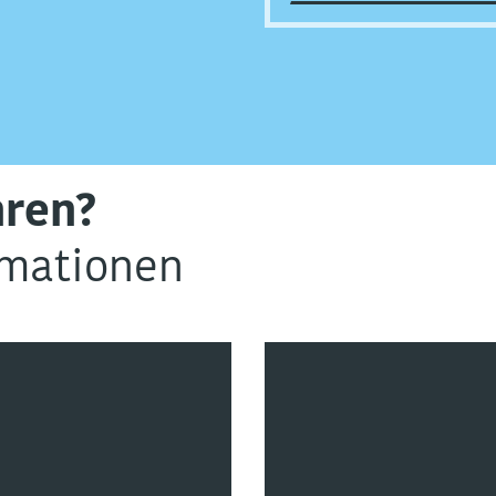
hren?
rmationen