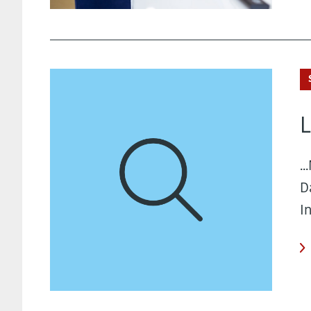
L
.
D
I