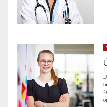
.
h
F
o