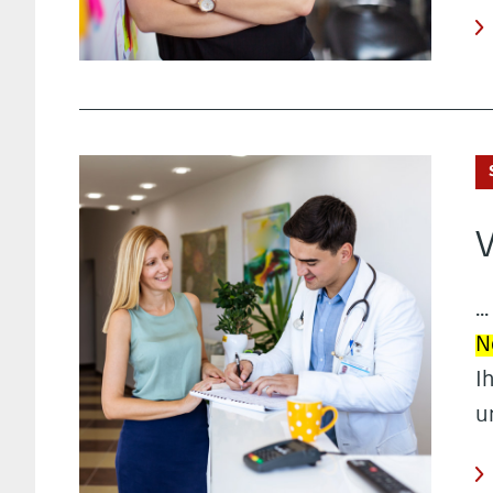
V
.
N
I
u