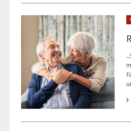
.
m
F
u