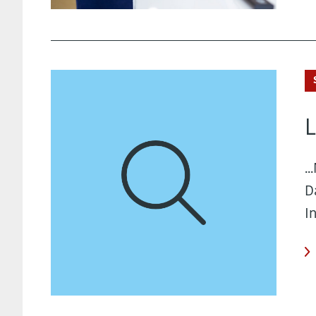
L
.
D
I