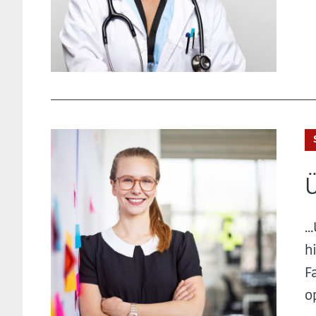
.
h
F
o