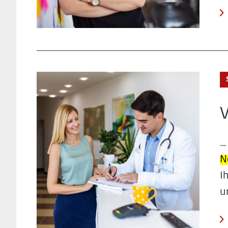
V
.
N
I
u