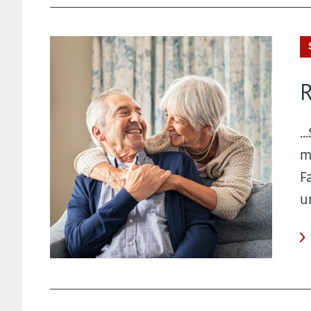
.
m
F
u